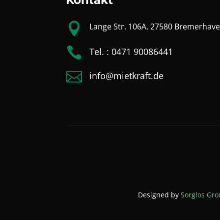

Lange Str. 106A, 27580 Bremerhav

Tel. : 0471 90086441

info@mietkraft.de
Designed by
Sorglos Gr