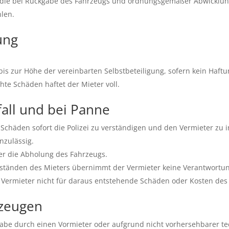
, die bei Rückgabe des Fahrzeugs und ordnungsgemäßer Abwicklung
hlen.
ung
is zur Höhe der vereinbarten Selbstbeteiligung, sofern kein Haft
chte Schäden haftet der Mieter voll.
fall und bei Panne
er Schäden sofort die Polizei zu verständigen und den Vermieter zu 
nzulässig.
ter die Abholung des Fahrzeugs.
ständen des Mieters übernimmt der Vermieter keine Verantwortun
er Vermieter nicht für daraus entstehende Schäden oder Kosten des
rzeugen
abe durch einen Vormieter oder aufgrund nicht vorhersehbarer tec